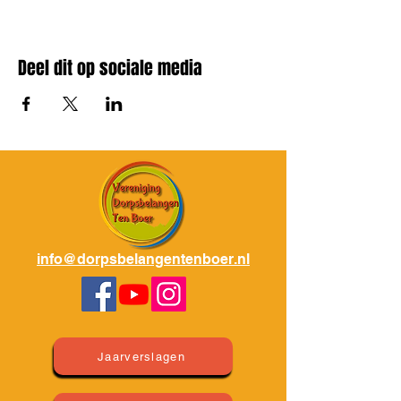
Leden Dorpsbelangen Ten Boer:
€5,- p.p.
Niet Leden Dorpsbelangen Ten Boer:
€10,-
p.p.
Deel dit op sociale media
Koop nu je kaarten voor dit geweldige
optreden via de onderstaande link. Je kunt
ze online betalen of aan de deur. Zodra je
een ticket hebt gekocht, ontvang je deze
per e-mail. Mis deze kans niet en verzeker
jezelf van een plekje bij het optreden van
Alex Vissering in het Buurhoes van Ten
Boer. Klik op de link, koop je kaarten en
bereid je voor op een onvergetelijke avond!
Ben je nog geen lid van Dorpsbelangen Ten
info@dorpsbelangentenboer.nl
Boer? Word nu lid voor slechts €12,50 per
jaar en help ons om samen het dorp Ten
Boer leefbaar te houden.
KLIK HIER...
Jaarverslagen