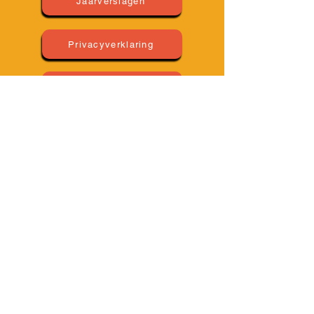
Jaarverslagen
Privacyverklaring
Impressum
Huishoudelijk Regelement
BLIJF OP DE HOOGTE VAN ALLE
ACTIVITEITEN EN SCHRIJF JE IN
VOOR ONZE NIEUWSBRIEF!