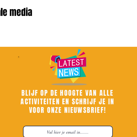
ale media
BLIJF OP DE HOOGTE VAN ALLE
ACTIVITEITEN EN SCHRIJF JE IN
VOOR ONZE NIEUWSBRIEF!