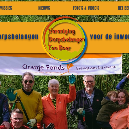
MISSIES
NIEUWS
FOTO'S & VIDEO'S
HET BE
dorpsbelangen
voor de inwo