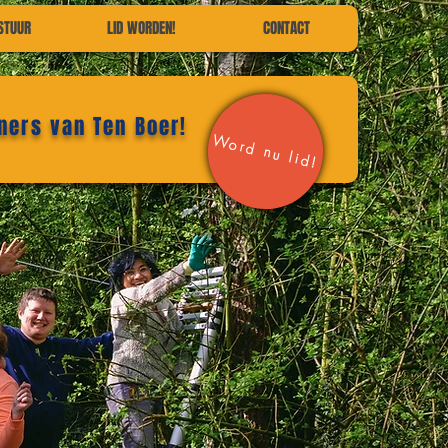
STUUR
LID WORDEN!
CONTACT
ners van Ten Boer!
Word nu lid!