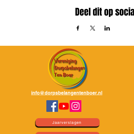
Deel dit op soci
info@dorpsbelangentenboer.nl
Jaarverslagen