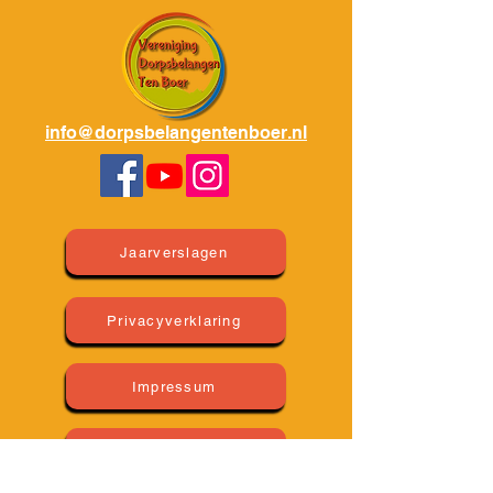
info@dorpsbelangentenboer.nl
Jaarverslagen
Privacyverklaring
Impressum
Huishoudelijk Regelement