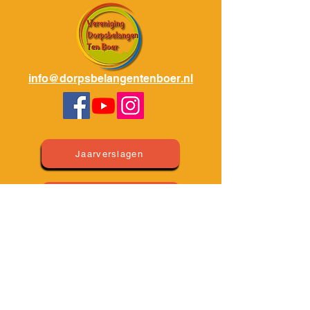
info@dorpsbelangentenboer.nl
Jaarverslagen
Privacyverklaring
Impressum
Huishoudelijk Regelement