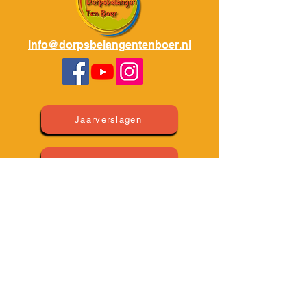
info@dorpsbelangentenboer.nl
Jaarverslagen
Privacyverklaring
Impressum
Huishoudelijk Regelement