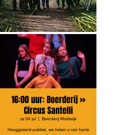
16:00 uur: Boerderij >>
Circus Santelli
za 04 jul
  |  
Boerderij Woldwijk
Hooggeëerd publiek, we heten u van harte