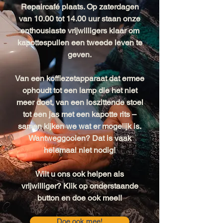
Repaircafé plaats. Op zaterdagen
van 10.00 tot 14.00 uur staan onze
enthousiaste vrijwilligers klaar om
kapottespullen een tweede leven te
geven.
Van een koffiezetapparaat dat ermee
ophoudt tot een lamp die het niet
meer doet, van een loszittende stoel
tot een jas met een kapotte rits –
samen kijken we wat er mogelijk is.
Wantweggooien? Dat is vaak
helemaal niet nodig!
Wilt u ons ook helpen als
vrijwilliger? Klik op onderstaande
button en doe ook mee!!
Doe ook mee!