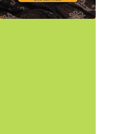
WANNEER?
Ook in 2026 kunt u weer terecht
bij het Repair Café in het
Dorpshuis van Ten Boer. Noteer
alvast de volgende data in uw
agenda:
Het repaircafé is op zaterdag:
24 januari
25 april
27 juni
19 september