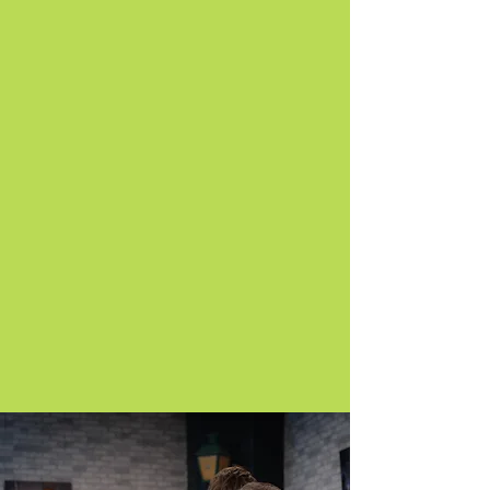
28 november
We staan van 10:00 tot 14:00 uur
voor u klaar!