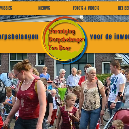
MISSIES
NIEUWS
FOTO'S & VIDEO'S
HET BE
dorpsbelangen
voor de inwo