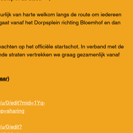
uurlijk van harte welkom langs de route om iedereen 
gaat vanaf het Dorpsplein richting Bloemhof en dan 
 wachten op het officiële startschot. In verband met de 
lende straten vertrekken we graag gezamenlijk vanaf 
aar)
/u/0/edit?mid=1Yq-
p=sharing
u/0/edit?