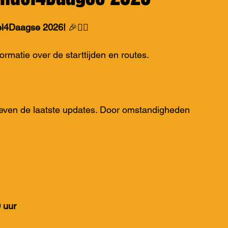
del4Daagse 2026!
 🎉🚶‍♂️
ormatie over de starttijden en routes.
 even de laatste updates. Door omstandigheden 
 uur