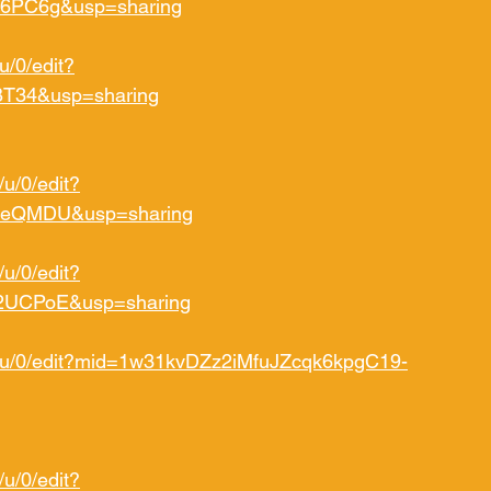
6PC6g&usp=sharing
u/0/edit?
BT34&usp=sharing
u/0/edit?
4eQMDU&usp=sharing
u/0/edit?
UCPoE&usp=sharing
d/u/0/edit?mid=1w31kvDZz2iMfuJZcqk6kpgC19-
u/0/edit?