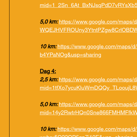
mid=1_2Sn_6At_BxNJsqPdD7vRYsXb5
5,0 km: 
https://www.google.com/maps/d
WQEJHVFROUny3YtntPZgw8CrlOBDW8
10 km: 
https://www.google.com/maps/
b4YPaNOg&usp=sharing
Dag 4:
2,5 km: 
https://www.google.com/maps/d/
mid=1tfXo7ycuKluWmDQQy_TLooujL8
5,0 km: 
https://www.google.com/maps/d/
mid=14y2RwtrHQn0Sne866FMHMFfkW
10 km: 
https://www.google.com/maps/