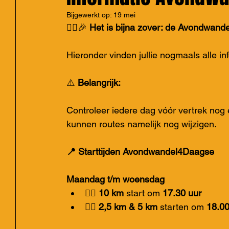
Bijgewerkt op:
19 mei
🚶‍♀️🎉 
Het is bijna zover: de Avondwan
Hieronder vinden jullie nogmaals alle inf
⚠️ 
Belangrijk:
Controleer iedere dag vóór vertrek nog
kunnen routes namelijk nog wijzigen.
📍 Starttijden Avondwandel4Daagse
Maandag t/m woensdag
🚶‍♂️ 
10 km
 start om 
17.30 uur
🚶‍♀️ 
2,5 km & 5 km
 starten om 
18.00