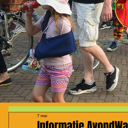
7 mei
Informatie AvondW