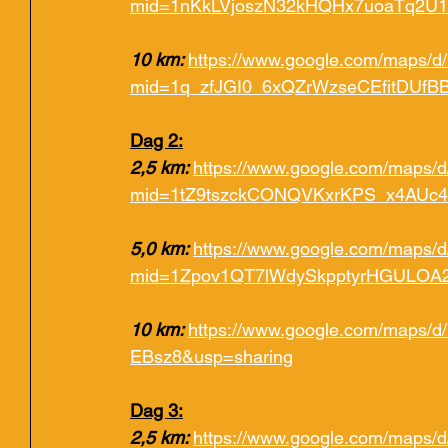
mid=1nKkLVjoszN32kHQHx7uoaTq2U1
10 km: 
https://www.google.com/maps/d/
mid=1q_zfJGI0_6xQZrWzseCEfitDUfB
Dag 2:
2,5 km: 
https://www.google.com/maps/d/
mid=1tZ9tszckCONQVKxrKPS_x4AUc
5,0 km: 
https://www.google.com/maps/d/
mid=1Zpov1QT7lWdySkpptyrHGULOA2
10 km: 
https://www.google.com/maps/
EBsz8&usp=sharing
Dag 3:
2,5 km: 
https://www.google.com/maps/d/