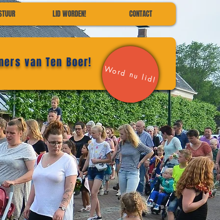
STUUR
LID WORDEN!
CONTACT
ners van Ten Boer!
Word nu lid!