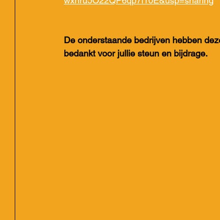
wxhru5O22QP6qp7i10E&usp=sharing
De onderstaande bedrijven hebben dez
bedankt voor jullie steun en bijdrage.