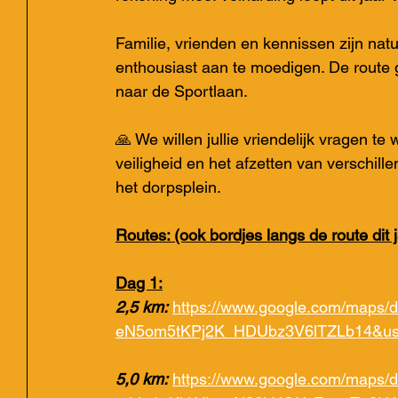
Familie, vrienden en kennissen zijn nat
enthousiast aan te moedigen. De route 
naar de Sportlaan. 
🙏 We willen jullie vriendelijk vragen te
veiligheid en het afzetten van verschil
het dorpsplein.
Routes: (ook bordjes langs de route dit j
Dag 1:
2,5 km:
https://www.google.com/maps/d
eN5om5tKPj2K_HDUbz3V6lTZLb14&us
5,0 km:
https://www.google.com/maps/d/