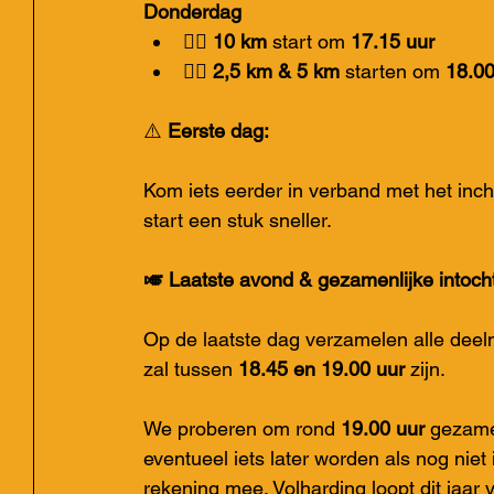
Donderdag
🚶‍♂️ 
10 km
 start om 
17.15 uur
🚶‍♀️ 
2,5 km & 5 km
 starten om 
18.00
⚠️ 
Eerste dag:
Kom iets eerder in verband met het inc
start een stuk sneller.
🎺 Laatste avond & gezamenlijke intocht
Op de laatste dag verzamelen alle deel
zal tussen 
18.45 en 19.00 uur
 zijn.
We proberen om rond 
19.00 uur 
gezamen
eventueel iets later worden als nog niet
rekening mee. Volharding loopt dit jaar 