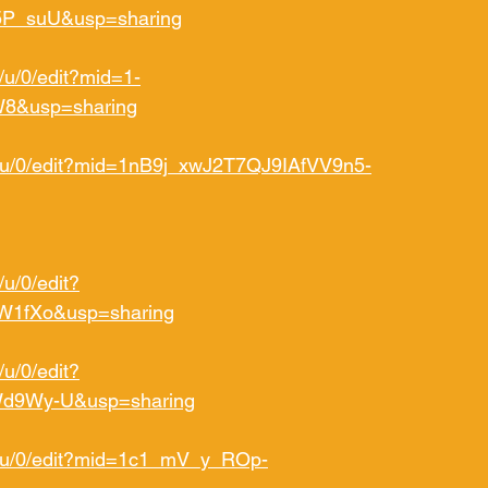
P_suU&usp=sharing
/u/0/edit?mid=1-
&usp=sharing
d/u/0/edit?mid=1nB9j_xwJ2T7QJ9IAfVV9n5-
u/0/edit?
W1fXo&usp=sharing
u/0/edit?
d9Wy-U&usp=sharing
d/u/0/edit?mid=1c1_mV_y_ROp-