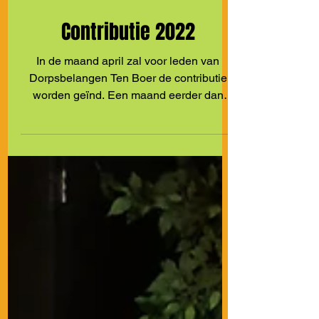
7 apr 2022
1 minuten om te lezen
Contributie 2022
In de maand april zal voor leden van
Dorpsbelangen Ten Boer de contributie
worden geïnd. Een maand eerder dan
gebruikelijk. Dit heeft te...